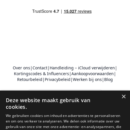
Over ons
|
Contact
|
Handleiding – iCloud verwijderen
|
Kortingscodes & Influencers
|
Aankoopvoorwaarden
|
Retourbeleid
|
Privacybeleid
|
Werken bij ons
|
Blog
Nederland
×
Deze website maakt gebruik van
cookies.
© 2011 - 2026 Phonehero AB
Sankt Eriksgatan 28
We gebruiken cookies om inhoud en advertenties te personaliseren
en om ons verkeer te analyseren. We delen ook informatie over uw
112 39 Stockholm
gebruik van onze site met onze advertentie- en analysepartners, die
Zweden