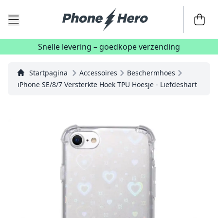
Naar de 
Snelle levering – goedkope verzending
Startpagina
Accessoires
Beschermhoes
iPhone SE/8/7 Versterkte Hoek TPU Hoesje - Liefdeshart