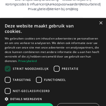
Kortingscodes & Influencers
|
Aankoopvoorwaarden
|
Retourbeleid
|
Privacybeleid
|
Werken bij ons
|
Blog
Nederland
×
Deze website maakt gebruik van
cookies.
© 2011 - 2026 Phonehero AB
We gebruiken cookies om inhoud en advertenties te personaliseren
Sankt Eriksgatan 28
en om ons verkeer te analyseren. We delen ook informatie over uw
112 39 Stockholm
gebruik van onze site met onze advertentie- en analysepartners, die
Zweden
deze kunnen combineren met andere informatie die u aan hen heeft
Bedrijfsnr. 556839-9231
verstrekt of die zij hebben verzameld door uw gebruik van hun
diensten.
Privacybeleid
hello@phonehero.nl
+46 10 551 5854 (english)
· Werkdagen 8:30–16:30
STRIKT NOODZAKELIJK
PRESTATIE
Phonehero AB is een Zweeds bedrijf dat in Zweden is geregistreerd
TARGETING
FUNCTIONEEL
(registratienummer 556839-9231) en webwinkels exploiteert in
meerdere Europese landen. Alle handel vindt plaats in overeenstemming
NIET-GECLASSIFICEERD
met het Zweedse ondernemingsrecht en de consumentenwetgeving
van de EU.
DETAILS WEERGEVEN