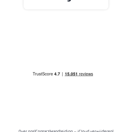
Over ons
|
Contact
|
Handleiding – iCloud verwijderen
|