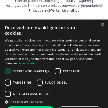
Over ons
|
Contact
|
Handleiding – iCloud verwijderen
|
Kortingscodes & Influencers
|
Aankoopvoorwaarden
|
Retourbeleid
|
Privacybeleid
|
Werken bij ons
|
Blog
Nederland
×
Deze website maakt gebruik van
cookies.
© 2011 - 2026 Phonehero AB
Sankt Eriksgatan 28
We gebruiken cookies om inhoud en advertenties te personaliseren
en om ons verkeer te analyseren. We delen ook informatie over uw
112 39 Stockholm
gebruik van onze site met onze advertentie- en analysepartners, die
Zweden
deze kunnen combineren met andere informatie die u aan hen heeft
Bedrijfsnr. 556839-9231
verstrekt of die zij hebben verzameld door uw gebruik van hun
diensten.
Privacybeleid
hello@phonehero.nl
+46 10 551 5854 (english)
· Werkdagen 8:30–16:30
STRIKT NOODZAKELIJK
PRESTATIE
Phonehero AB is een Zweeds bedrijf dat in Zweden is geregistreerd
TARGETING
FUNCTIONEEL
(registratienummer 556839-9231) en webwinkels exploiteert in
meerdere Europese landen. Alle handel vindt plaats in overeenstemming
NIET-GECLASSIFICEERD
met het Zweedse ondernemingsrecht en de consumentenwetgeving
van de EU.
DETAILS WEERGEVEN