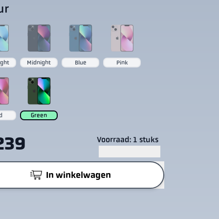
ur
ight
Midnight
Blue
Pink
d
Green
239
Voorraad: 1 stuks
In winkelwagen