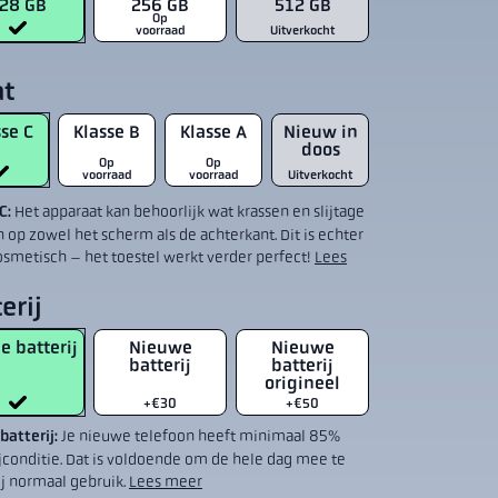
28 GB
256 GB
512 GB
Op
voorraad
Uitverkocht
at
se C
Klasse B
Klasse A
Nieuw in
doos
Op
Op
voorraad
voorraad
Uitverkocht
 C:
Het apparaat kan behoorlijk wat krassen en slijtage
 op zowel het scherm als de achterkant. Dit is echter
osmetisch – het toestel werkt verder perfect!
Lees
erij
e batterij
Nieuwe
Nieuwe
batterij
batterij
origineel
+€30
+€50
batterij:
Je nieuwe telefoon heeft minimaal 85%
ijconditie. Dat is voldoende om de hele dag mee te
ij normaal gebruik.
Lees meer