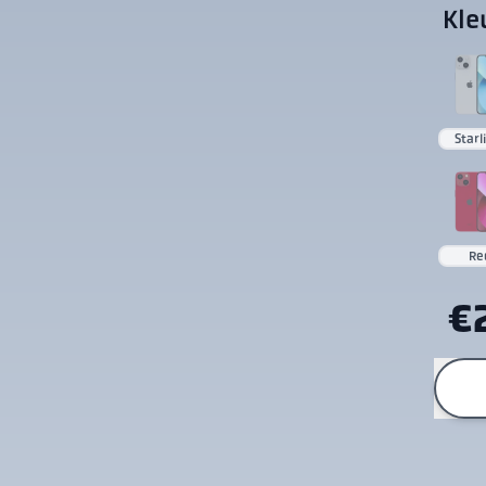
Kle
Starl
Re
€