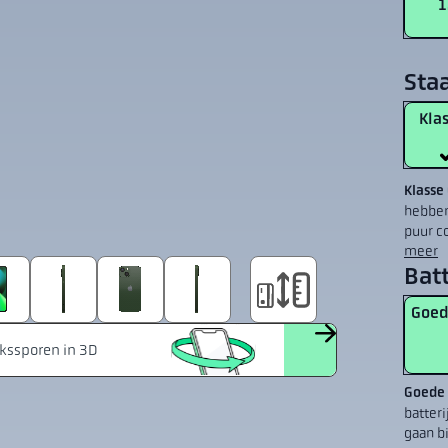
1
Sta
Klas
Klasse
hebben
puur c
meer
Batt
Goed
Goede 
batter
gaan b