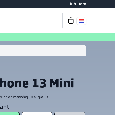
Club Hero
Naar de kassa
Je winkelwag
Phone 13 Mini
ering op maandag 10 augustus
iant