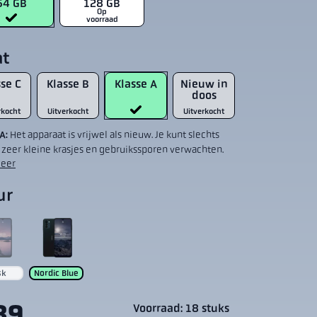
64 GB
128 GB
Op
voorraad
at
se C
Klasse B
Klasse A
Nieuw in
doos
rkocht
Uitverkocht
Uitverkocht
 A:
Het apparaat is vrijwel als nieuw. Je kunt slechts
 zeer kleine krasjes en gebruikssporen verwachten.
eer
ur
sk
Nordic Blue
89
Voorraad: 18 stuks