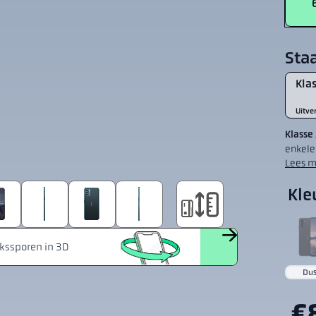
Sta
Klas
Uitve
Klasse
enkele
Lees m
Kle
Du
€