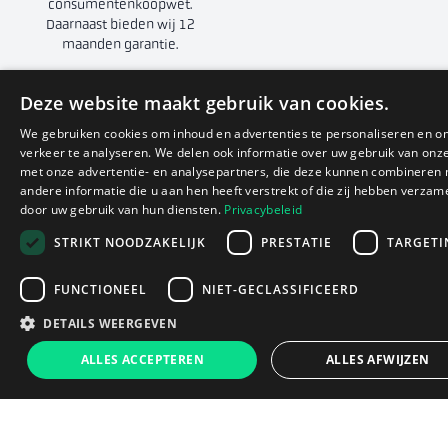
consumentenkoopwet.
Daarnaast bieden wij 12
maanden garantie.
Deze website maakt gebruik van cookies.
We gebruiken cookies om inhoud en advertenties te personaliseren en o
verkeer te analyseren. We delen ook informatie over uw gebruik van onze
met onze advertentie- en analysepartners, die deze kunnen combineren
Goede batterij
14 dagen bedenktijd
andere informatie die u aan hen heeft verstrekt of die zij hebben verzam
De batterijconditie is altijd in
Zowel in de winkel als online.
door uw gebruik van hun diensten.
Privacybeleid
goede staat.
Volledige voorwaarden
STRIKT NOODZAKELIJK
PRESTATIE
TARGETI
FUNCTIONEEL
NIET-GECLASSIFICEERD
DETAILS WEERGEVEN
€89
ALLES ACCEPTEREN
ALLES AFWIJZEN
In winkelwagen
Dit zeggen onze klanten