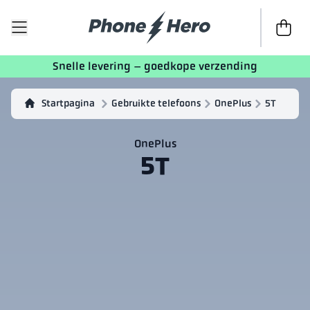
Naar de 
Snelle levering – goedkope verzending
Startpagina
Gebruikte telefoons
OnePlus
5T
OnePlus
5T