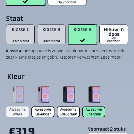
Op voorraad
Staat
Klasse C
Klasse B
Klasse A
Nieuw in
doos
Op
Uitverkocht
Uitverkocht
voorraad
Klasse A:
Het apparaat is vrijwel als nieuw. Je kunt slechts enkele
zeer kleine krasjes en gebruikssporen verwachten.
Lees meer
Kleur
Awesome
Awesome
Awesome
Awesome
White
Lavender
Graygreen
Charcoal
€319
Voorraad: 2 stuks