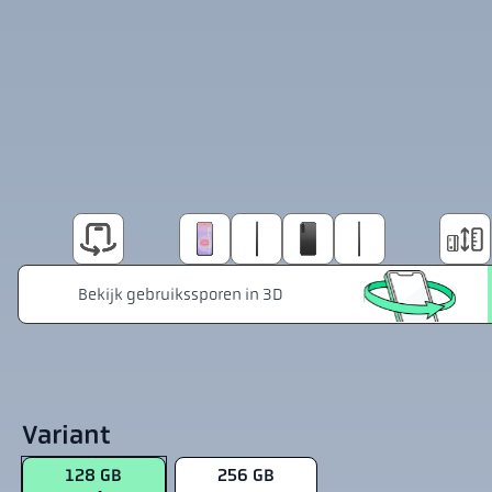
Variant
128 GB
256 GB