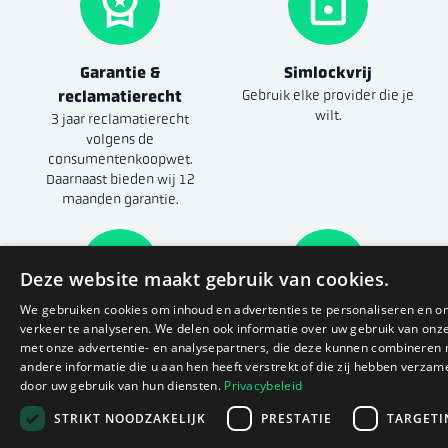
Garantie &
Simlockvrij
reclamatierecht
Gebruik elke provider die je
wilt.
3 jaar reclamatierecht
volgens de
consumentenkoopwet.
Daarnaast bieden wij 12
maanden garantie.
Deze website maakt gebruik van cookies.
We gebruiken cookies om inhoud en advertenties te personaliseren en o
verkeer te analyseren. We delen ook informatie over uw gebruik van onze
Goede batterij
14 dagen bedenktijd
met onze advertentie- en analysepartners, die deze kunnen combineren
De batterijconditie is altijd in
Zowel in de winkel als online.
andere informatie die u aan hen heeft verstrekt of die zij hebben verzam
goede staat.
Volledige voorwaarden
door uw gebruik van hun diensten.
Privacybeleid
STRIKT NOODZAKELIJK
PRESTATIE
TARGETI