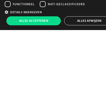
FUNCTIONEEL
NIET-GECLASSIFICEERD
DETAILS WEERGEVEN
€319
ALLES ACCEPTEREN
ALLES AFWIJZEN
In winkelwagen
Dit zeggen onze klanten