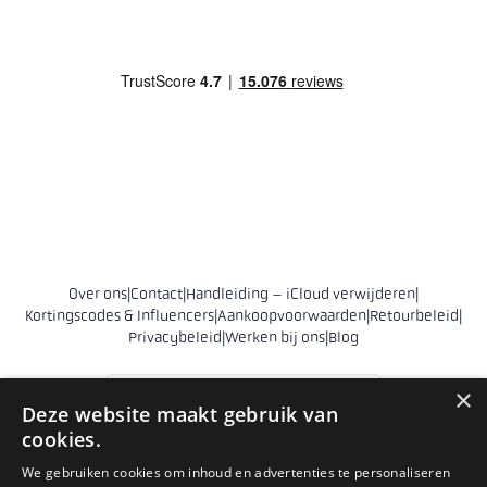
Over ons
|
Contact
|
Handleiding – iCloud verwijderen
|
Kortingscodes & Influencers
|
Aankoopvoorwaarden
|
Retourbeleid
|
Privacybeleid
|
Werken bij ons
|
Blog
Nederland
×
Deze website maakt gebruik van
cookies.
© 2011 - 2026 Phonehero AB
We gebruiken cookies om inhoud en advertenties te personaliseren
Sankt Eriksgatan 28