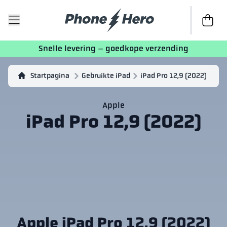
Naar de 
Snelle levering – goedkope verzending
Startpagina
Gebruikte iPad
iPad Pro 12,9 (2022)
Apple
iPad Pro 12,9 (2022)
Apple iPad Pro 12,9 (2022)