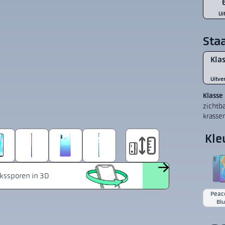
Ui
Sta
Klas
Uitve
Klasse
zichtb
krasse
Kle
Peac
Bl