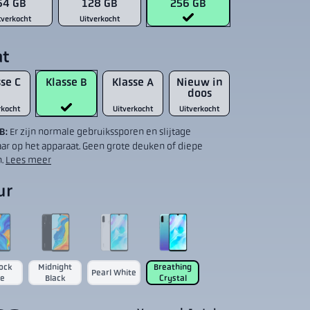
64 GB
128 GB
256 GB
tverkocht
Uitverkocht
at
se C
Klasse B
Klasse A
Nieuw in
doos
rkocht
Uitverkocht
Uitverkocht
 B:
Er zijn normale gebruikssporen en slijtage
aar op het apparaat. Geen grote deuken of diepe
n.
Lees meer
ur
ock
Midnight
Breathing
Pearl White
ue
Black
Crystal