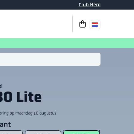
Club Hero
Naar de kassa
Je winkelwag
i
0 Lite
ering op maandag 10 augustus
iant