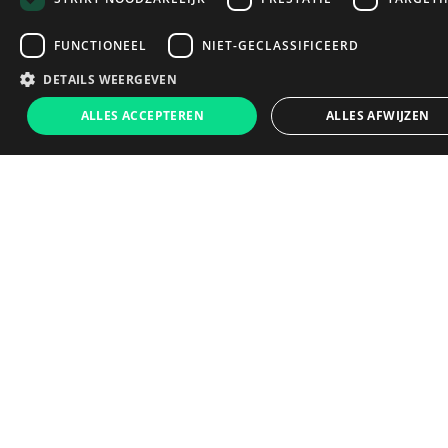
FUNCTIONEEL
NIET-GECLASSIFICEERD
DETAILS WEERGEVEN
€339
ALLES ACCEPTEREN
ALLES AFWIJZEN
In winkelwagen
Dit zeggen onze klanten