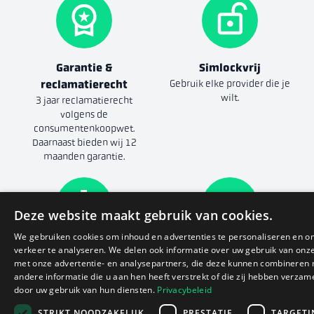
Garantie &
Simlockvrij
reclamatierecht
Gebruik elke provider die je
wilt.
3 jaar reclamatierecht
volgens de
consumentenkoopwet.
Daarnaast bieden wij 12
maanden garantie.
Deze website maakt gebruik van cookies.
We gebruiken cookies om inhoud en advertenties te personaliseren en o
verkeer te analyseren. We delen ook informatie over uw gebruik van onze
Goede batterij
14 dagen bedenktijd
met onze advertentie- en analysepartners, die deze kunnen combineren
De batterijconditie is altijd in
Zowel in de winkel als online.
andere informatie die u aan hen heeft verstrekt of die zij hebben verzam
goede staat.
Volledige voorwaarden
door uw gebruik van hun diensten.
Privacybeleid
STRIKT NOODZAKELIJK
PRESTATIE
TARGETI