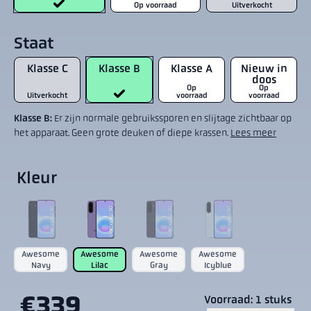
Op voorraad
Uitverkocht
Staat
Klasse C
Klasse B
Klasse A
Nieuw in
doos
Op
Op
Uitverkocht
voorraad
voorraad
Klasse B:
Er zijn normale gebruikssporen en slijtage zichtbaar op
het apparaat. Geen grote deuken of diepe krassen.
Lees meer
Kleur
Awesome
Awesome
Awesome
Awesome
Navy
Lilac
Gray
Icyblue
€339
Voorraad: 1 stuks