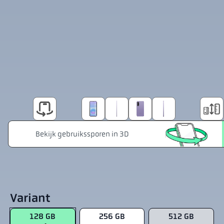
Variant
128 GB
256 GB
512 GB